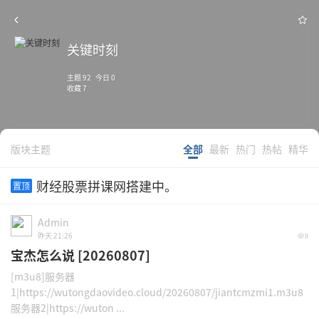
关键时刻
主题 92 今日 0
收藏 7
版块主题
全部
最新
热门
热帖
精华
财经股票拼课网搭建中。
置顶
Admin
昨天 21:26
8
宝杰怎么说 [20260807]
[m3u8]服务器
1|https://wutongdaovideo.cloud/20260807/jiantcmzmi1.m3u8
服务器2|https://wuton ...