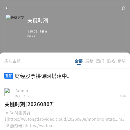
关键时刻
主题 94 今日 0
收藏 7
版块主题
全部
最新
热门
热帖
精华
财经股票拼课网搭建中。
置顶
Admin
昨天 07:12
28
关键时刻[20260807]
[m3u8]服务器
1|https://wutongdaovideo.cloud/20260808/mbnbnqmtuq1.m3
u8 服务器2|https://wuton ...