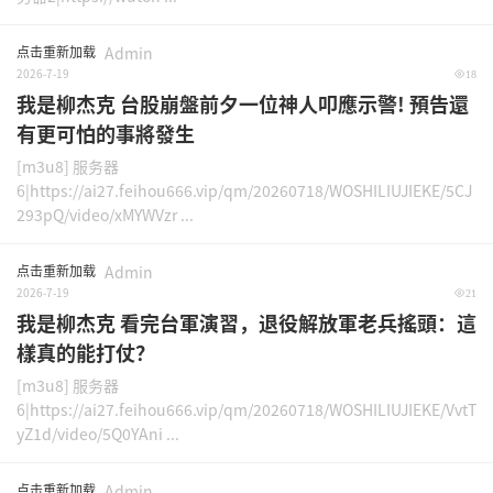
点击重新加载
Admin
2026-7-19
18
我是柳杰克 台股崩盤前夕一位神人叩應示警! 預告還
有更可怕的事將發生
[m3u8] 服务器
6|https://ai27.feihou666.vip/qm/20260718/WOSHILIUJIEKE/5CJ
293pQ/video/xMYWVzr ...
点击重新加载
Admin
2026-7-19
21
我是柳杰克 看完台軍演習，退役解放軍老兵搖頭：這
樣真的能打仗？
[m3u8] 服务器
6|https://ai27.feihou666.vip/qm/20260718/WOSHILIUJIEKE/VvtT
yZ1d/video/5Q0YAni ...
点击重新加载
Admin