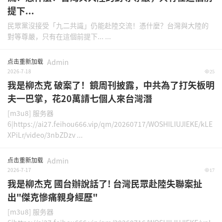
提下...
民眾黨沒接受「九二共識」仍能赴陸交流！憑什麼？台灣與大陸的
對等尊嚴，只有在這個前提下... ...
点击重新加载
Admin
2026-7-18
25
我是柳杰克 破案了！鏡周刊披露，中共為了打矢板明
夫一巴掌，花20萬請七個人來台灣潛
[m3u8] 服务器
6|https://ai27.feihou666.vip/qm/20260717/WOSHILIUJIEKE/kLE
XPiLr/video/3nbZDzv ...
点击重新加载
Admin
2026-7-17
17
我是柳杰克 國台辦說話了! 台灣民眾赴陸失聯案扯
出"傑克慘痛親身經歷"
[m3u8] 服务器