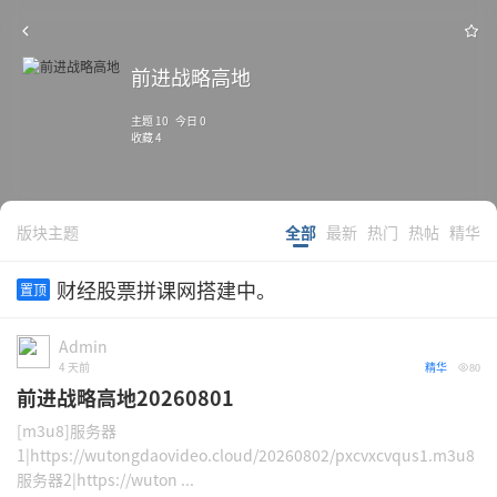
前进战略高地
主题 10 今日 0
收藏 4
版块主题
全部
最新
热门
热帖
精华
财经股票拼课网搭建中。
置顶
Admin
4 天前
精华
80
前进战略高地20260801
[m3u8]服务器
1|https://wutongdaovideo.cloud/20260802/pxcvxcvqus1.m3u8
服务器2|https://wuton ...