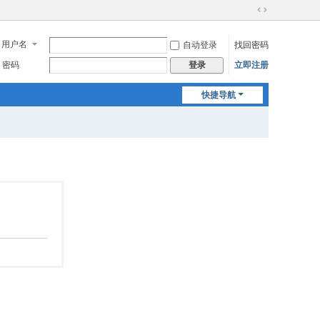
切
换
用户名
自动登录
找回密码
到
宽
密码
立即注册
登录
版
快捷导航