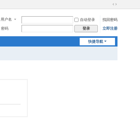
切
换
用户名
自动登录
找回密码
到
宽
密码
立即注册
登录
版
快捷导航