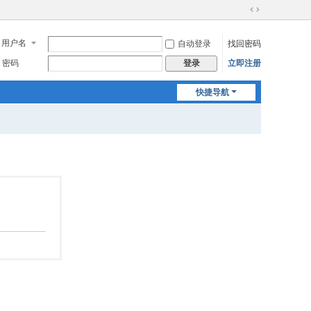
切
换
用户名
自动登录
找回密码
到
宽
密码
立即注册
登录
版
快捷导航