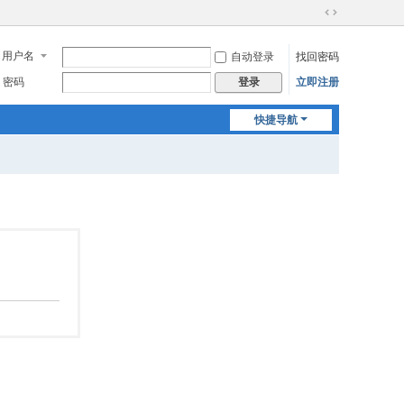
切
换
用户名
自动登录
找回密码
到
宽
密码
立即注册
登录
版
快捷导航