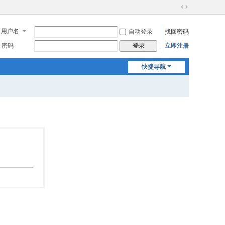
切
换
用户名
自动登录
找回密码
到
宽
密码
立即注册
登录
版
快捷导航