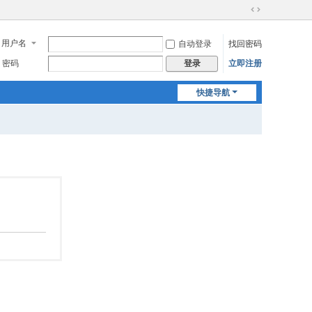
切
换
用户名
自动登录
找回密码
到
宽
密码
立即注册
登录
版
快捷导航