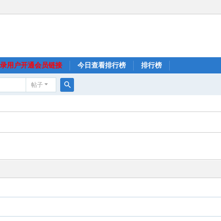
录用户开通会员链接
今日查看排行榜
排行榜
帖子
搜
索