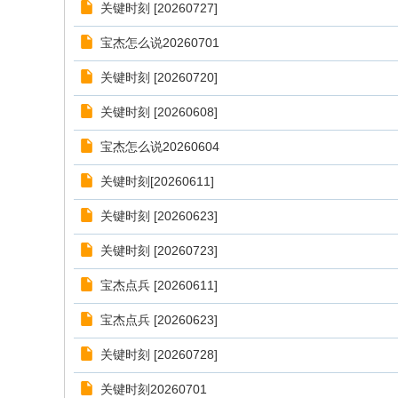
关键时刻 [20260727]
宝杰怎么说20260701
关键时刻 [20260720]
关键时刻 [20260608]
宝杰怎么说20260604
关键时刻[20260611]
关键时刻 [20260623]
关键时刻 [20260723]
宝杰点兵 [20260611]
宝杰点兵 [20260623]
关键时刻 [20260728]
关键时刻20260701