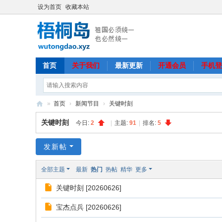
设为首页
收藏本站
首页
关于我们
最新更新
开通会员
手机登
»
首页
›
新闻节目
›
关键时刻
梧
关键时刻
今日:
2
|
主题:
91
|
排名:
5
桐
岛
发新帖
全部主题
最新
热门
热帖
精华
更多
关键时刻 [20260626]
宝杰点兵 [20260626]