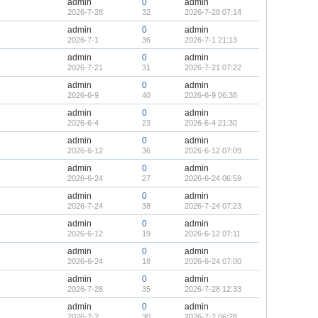
admin
0
admin
2026-7-28
32
2026-7-28 07:14
admin
0
admin
2026-7-1
36
2026-7-1 21:13
admin
0
admin
2026-7-21
31
2026-7-21 07:22
admin
0
admin
2026-6-9
40
2026-6-9 06:38
admin
0
admin
2026-6-4
23
2026-6-4 21:30
admin
0
admin
2026-6-12
36
2026-6-12 07:09
admin
0
admin
2026-6-24
27
2026-6-24 06:59
admin
0
admin
2026-7-24
38
2026-7-24 07:23
admin
0
admin
2026-6-12
19
2026-6-12 07:11
admin
0
admin
2026-6-24
18
2026-6-24 07:00
admin
0
admin
2026-7-28
35
2026-7-28 12:33
admin
0
admin
2026-7-2
30
2026-7-2 06:28