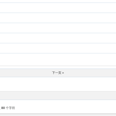
下一页 »
入
80
个字符