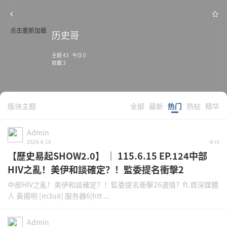
点击重新加载
历史哥
主题 43 今日 0
收藏 3
版块主题
全部
最新
热门
热帖
精华
Admin
2026-6-16
10
【歷史易起SHOW2.0】 ｜ 115.6.15 EP.124中部
HIV之亂！美伊和談確定？！監委提名衝擊2
中部HIV之亂！美伊和談確定？！監委提名衝擊26選情？ft.資深媒體
人 黃揚明 [m3u8] 服务器6|htt ...
Admin