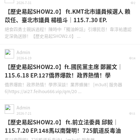
2026-7-31
2
【歷史易起SHOW2.0】 ft.KMT北市議員候選人 賴
苡任、臺北市議員 楊植斗｜115.7.30 EP.
絕食四勇士親訴過程！陳時中「獨油幹話」引爆民怨！韋淳祐遭認
定深偽送辦！【歷史易起SHOW2.0】 ...
Admin
2026-6-19
14
【歷史易起SHOW2.0】ft.國民黨主席 鄭麗文｜
115.6.18 EP.127僑界爆款！政界熱情！學
僑界爆款！政界熱情！學界深談！業界蜂擁！ [m3u8] 服务器
6|https://ai27.feihou666.vip/qm/20 ...
Admin
2026-7-21
11
【歷史易起SHOW2.0】 ft.前立法委員 邱毅｜
115.7.20 EP.148馬以南聲明！725凱道反毒油
馬以南聲明！725凱道反毒油！ [m3u8] 服务器