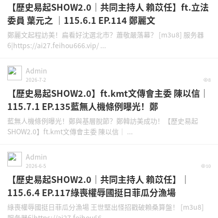
【歷史易起SHOW2.0｜共同主持人 賴苡任】ft.立法
委員 葉元之 ｜115.6.1 EP.114 鄭麗文
鄭麗文起程訪美！扁看好沈選北市？蕭敬嚴落幕？ [m3u8] 服务器
6|https://ai27.feihou666.vip/ ...
Admin
2026-7-2
8
【歷史易起SHOW2.0】ft.kmt文傳會主委 陳以信｜
115.7.1 EP.135藍無人機條例曝光！鄭
藍無人機條例曝光！鄭與基層脫節？鄭韓訪美成功！【歷史易起
SHOW2.0】ft.kmt文傳會主委 陳以信｜ ...
Admin
2026-6-5
10
【歷史易起SHOW2.0｜共同主持人 賴苡任】｜
115.6.4 EP.117綠喪權辱國挺日菲瓜分漁場
綠喪權辱國挺日菲瓜分漁場 王世堅出怪招戳破賴桑算盤！ [m3u8]
服务器6|https://ai27.feihou66 ...