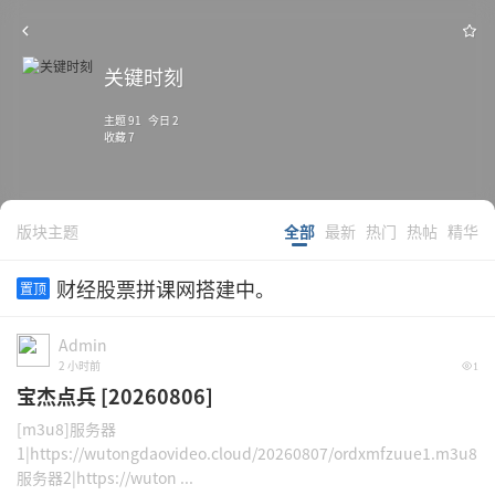
关键时刻
主题 91 今日 2
收藏 7
版块主题
全部
最新
热门
热帖
精华
财经股票拼课网搭建中。
置顶
Admin
2 小时前
1
宝杰点兵 [20260806]
[m3u8]服务器
1|https://wutongdaovideo.cloud/20260807/ordxmfzuue1.m3u8
服务器2|https://wuton ...