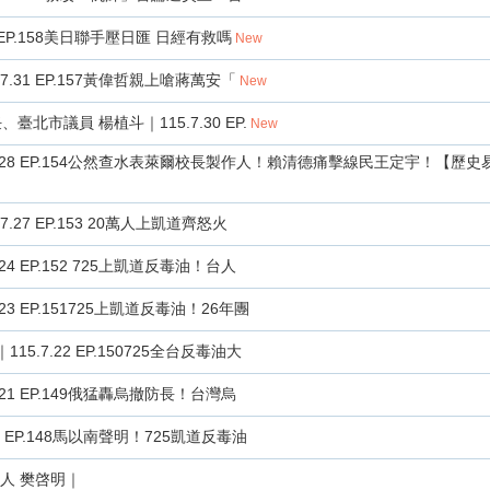
3 EP.158美日聯手壓日匯 日經有救嗎
New
7.31 EP.157黃偉哲親上嗆蔣萬安「
New
臺北市議員 楊植斗｜115.7.30 EP.
New
5.7.28 EP.154公然查水表萊爾校長製作人！賴清德痛擊線民王定宇！【歷史
.27 EP.153 20萬人上凱道齊怒火
24 EP.152 725上凱道反毒油！台人
23 EP.151725上凱道反毒油！26年團
15.7.22 EP.150725全台反毒油大
.21 EP.149俄猛轟烏撤防長！台灣烏
20 EP.148馬以南聲明！725凱道反毒油
體人 樊啓明｜