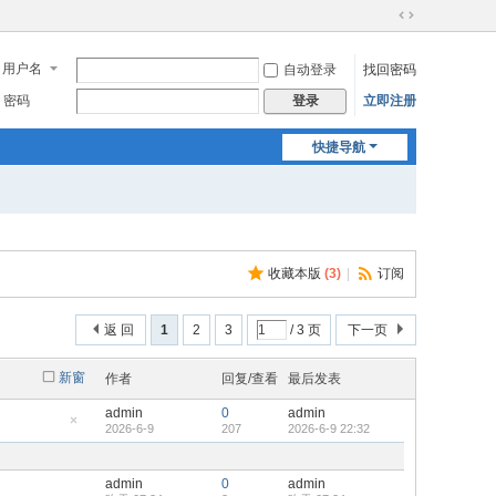
切
换
用户名
自动登录
找回密码
到
宽
密码
立即注册
登录
版
快捷导航
收藏本版
(
3
)
|
订阅
返 回
1
2
3
/ 3 页
下一页
新窗
作者
回复/查看
最后发表
admin
0
admin
2026-6-9
207
2026-6-9 22:32
隐
藏
置
顶
admin
0
admin
帖