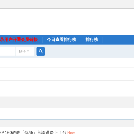
录用户开通会员链接
今日查看排行榜
排行榜
帖子
搜
索
.5 EP.160教改「仇師」言論遭炎上！台
New