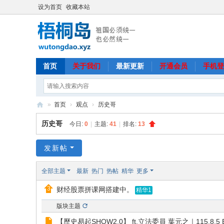
设为首页
收藏本站
首页
关于我们
最新更新
开通会员
手机登
»
首页
›
观点
›
历史哥
梧
历史哥
今日:
0
|
主题:
41
|
排名:
13
桐
岛
发新帖
全部主题
最新
热门
热帖
精华
更多
财经股票拼课网搭建中。
精华1
版块主题
【歷史易起SHOW2.0】 ft.立法委員 葉元之｜115.8