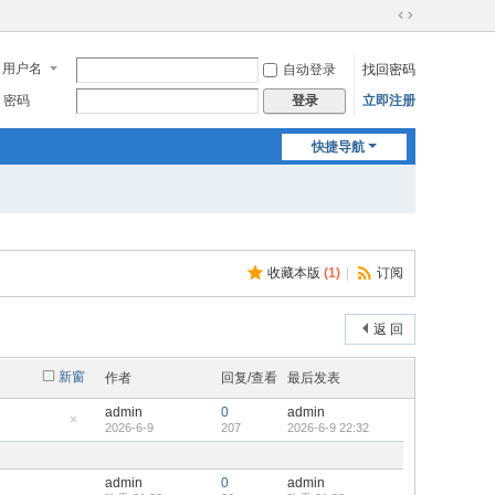
切
换
用户名
自动登录
找回密码
到
宽
密码
立即注册
登录
版
快捷导航
收藏本版
(
1
)
|
订阅
返 回
新窗
作者
回复/查看
最后发表
admin
0
admin
2026-6-9
207
2026-6-9 22:32
隐
藏
置
顶
admin
0
admin
帖