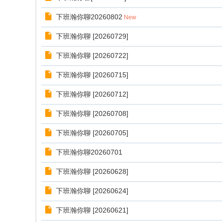
下班瀚你聊20260802
New
下班瀚你聊 [20260729]
下班瀚你聊 [20260722]
下班瀚你聊 [20260715]
下班瀚你聊 [20260712]
下班瀚你聊 [20260708]
下班瀚你聊 [20260705]
下班瀚你聊20260701
下班瀚你聊 [20260628]
下班瀚你聊 [20260624]
下班瀚你聊 [20260621]