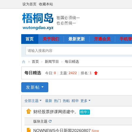
设为首页
收藏本站
首页
关于我们
最新更新
开通会员
手机登
»
首页
›
新闻节目
›
每日精选
梧
每日精选
今日:
0
|
主题:
2422
|
排名:
1
桐
岛
发新帖
全部主题
最新
热门
热帖
精华
更多
财经股票拼课网搭建中。
精华1
版块主题
NOWNEWS今日新闻20260807
New