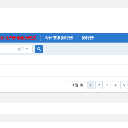
录用户开通会员链接
今日查看排行榜
排行榜
帖子
搜
索
返 回
1
2
3
4
5