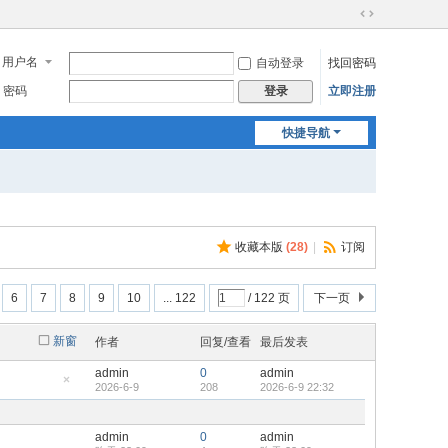
切
换
用户名
自动登录
找回密码
到
宽
密码
立即注册
登录
版
快捷导航
收藏本版
(
28
)
|
订阅
6
7
8
9
10
... 122
/ 122 页
下一页
新窗
作者
回复/查看
最后发表
admin
0
admin
2026-6-9
208
2026-6-9 22:32
隐
藏
置
顶
admin
0
admin
帖